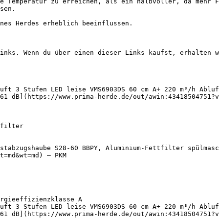
e Temperatur zu erreichen, als ein halbvoller, da mehr F
sen.

nes Herdes erheblich beeinflussen.

inks. Wenn du über einen dieser Links kaufst, erhalten w
uft 3 Stufen LED leise VMS6903DS 60 cm A+ 220 m³/h Abluf
61 dB](https://www.prima-herde.de/out/awin:43418504751?v
stabzugshaube S28-60 BBPY, Aluminium-Fettfilter spülmasc
t=md&wt=md) — PKM

uft 3 Stufen LED leise VMS6903DS 60 cm A+ 220 m³/h Abluf
61 dB](https://www.prima-herde.de/out/awin:43418504751?v