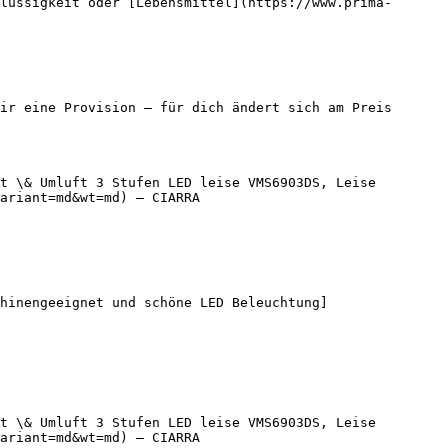
lüssigkeit oder [Lebensmittel](https://www.prima-
ir eine Provision — für dich ändert sich am Preis 
t \& Umluft 3 Stufen LED leise VMS6903DS, Leise 
ariant=md&wt=md) — CIARRA

hinengeeignet und schöne LED Beleuchtung]
t \& Umluft 3 Stufen LED leise VMS6903DS, Leise 
ariant=md&wt=md) — CIARRA
