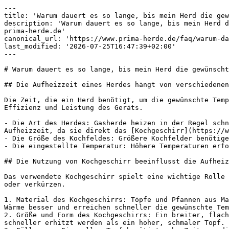
---

title: 'Warum dauert es so lange, bis mein Herd die gew
description: 'Warum dauert es so lange, bis mein Herd d
prima-herde.de'

canonical_url: 'https://www.prima-herde.de/faq/warum-da
last_modified: '2026-07-25T16:47:39+02:00'

---

# Warum dauert es so lange, bis mein Herd die gewünscht
## Die Aufheizzeit eines Herdes hängt von verschiedenen
Die Zeit, die ein Herd benötigt, um die gewünschte Temp
Effizienz und Leistung des Geräts.

- Die Art des Herdes: Gasherde heizen in der Regel schn
Aufheizzeit, da sie direkt das [Kochgeschirr](https://w
- Die Größe des Kochfeldes: Größere Kochfelder benötige
- Die eingestellte Temperatur: Höhere Temperaturen erfo
## Die Nutzung von Kochgeschirr beeinflusst die Aufheiz
Das verwendete Kochgeschirr spielt eine wichtige Rolle 
oder verkürzen.

1. Material des Kochgeschirrs: Töpfe und Pfannen aus Ma
Wärme besser und erreichen schneller die gewünschte Tem
2. Größe und Form des Kochgeschirrs: Ein breiter, flach
schneller erhitzt werden als ein hoher, schmaler Topf.
