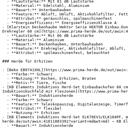
  - **Lautstärke:** Mit 61 dB Lautstärke

  - **Material:** Edelstahl, Aluminium

  - **Bauart:** Unterbauhauben

  - **Feature:** Abluft, Umluft, Aktivkohlefilter, Fettfilter

  - **Attribut:** geräuschlos, spülmaschinenfest

  - **Energieeffizienz:** Energieeffizienzklasse A

- [Klarstein Deckenhaube Hektor Serie HEKTOR Einbau-Dun
Drehregler 60 cm](https://www.prima-herde.de/out/awin:4
  - **Lautstärke:** Mit 66 dB Lautstärke

  - **Material:** Aluminium

  - **Bauart:** Deckenhauben, Unterbauhauben

  - **Feature:** Drehregler, Aktivkohlefilter, Abluft, Umluft

  - **Attribut:** spülmaschinenfest, beleuchtet

### Herde für Erhitzen

- [Beko EB9741XHL](https://www.prima-herde.de/out/awin:
  - **Farbe:** Schwarz

  - **Nutzung:** Kochen, Erhitzen, Braten

  - **Motiv:** Tiere, Fische

- [KB Elements Induktions Herd-Set Einbaubackofen 60 cm
Induktionskochfeld mit Flexzonen](https://www.prima-her
  - **Bauart:** Induktionsherde

  - **Farbe:** Schwarz

  - **Feature:** Teleskopauszug, Digitalanzeige, Timerfunktion

  - **Attribut:** flexibel

  - **Nutzung:** Erhitzen

- [KB Elements Induktions Herd-Set ELK70EV3/ELK104PF, m
herde.de/out/awin:41011803392?variant=md&wt=md) — KB El
  - **Bauart:** Induktionsherde
