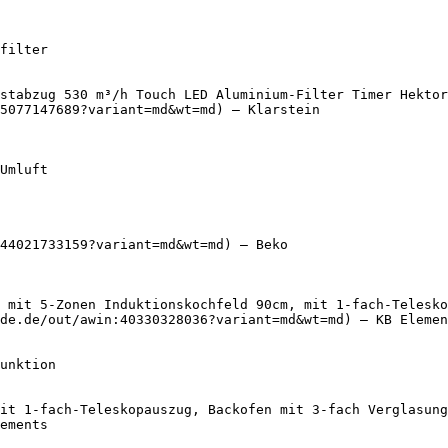
stabzug 530 m³/h Touch LED Aluminium-Filter Timer Hektor
5077147689?variant=md&wt=md) — Klarstein

44021733159?variant=md&wt=md) — Beko

 mit 5-Zonen Induktionskochfeld 90cm, mit 1-fach-Telesko
de.de/out/awin:40330328036?variant=md&wt=md) — KB Elemen
it 1-fach-Teleskopauszug, Backofen mit 3-fach Verglasung
ements
