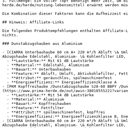
3. Füllmenge: Ein voller Topf benötigt mehr Zeit, um di
herde.de/herde/nutzung-lebensmittel) erwärmt werden müs
Die Kombination dieser Faktoren kann die Aufheizzeit ei
## Hinweis: Affiliate-Links

Die folgenden Produktempfehlungen enthalten Affiliate-L
nichts.

### Dunstabzugshauben aus Aluminium

- [CIARRA Unterbauhaube 60 cm A+ 220 m³/h Abluft \& Uml
Abzugshaube Edelstahl, Aluminium- \& Kohlenfilter LED, 
  - **Lautstärke:** Mit 61 dB Lautstärke

  - **Material:** Edelstahl, Aluminium

  - **Bauart:** Unterbauhauben

  - **Feature:** Abluft, Umluft, Aktivkohlefilter, Fettfilter

  - **Attribut:** geräuschlos, spülmaschinenfest

  - **Energieeffizienz:** Energieeffizienzklasse A

- [PKM Kopffreihaube /Dunstabzugshaube S28-60 BBPY /Dun
(https://www.prima-herde.de/out/awin:38010555221?varian
  - **Lautstärke:** Mit 54 dB Lautstärke

  - **Material:** Aluminium

  - **Bauart:** Kopffreihauben

  - **Feature:** Fettfilter

  - **Attribut:** spülmaschinenfest, kopffrei

  - **Energieeffizienz:** Energieeffizienzklasse B, Energieeffizienzklasse A

- [CIARRA Unterbauhaube 60 cm A+ 220 m³/h Abluft \& Uml
Abzugshaube Edelstahl, Aluminium- \& Kohlenfilter LED, 