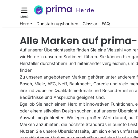
Herde
Menü
Herde
Dunstabzugshauben
Glossar
FAQ
Alle Marken auf prima
Auf unserer Übersichtsseite finden Sie eine Vielzahl von 
wir Herde in unserem Sortiment führen. Sie können hier ga
Hersteller durchstöbern und miteinander vergleichen, um 
finden.
Zu unseren angebotenen Marken gehören unter anderem fü
Bosch, Miele, AEG, Neff, Bauknecht, Gorenje und viele meh
ihre individuellen Qualitätsmerkmale und Besonderheiten au
Bedürfnisse und Ansprüche geeignet sind.
Egal ob Sie nach einem Herd mit innovativen Funktionen,
oder einem stilvollen Design suchen, auf unserer Übersichts
Auswahlmöglichkeiten. Wir legen großen Wert darauf, nur
Marken anzubieten, die höchste Standards in puncto Leistu
Nutzen Sie unsere Übersichtsseite, um sich einen umfasse
verschiedenen Marken zu verschaffen und den Herd zu fin