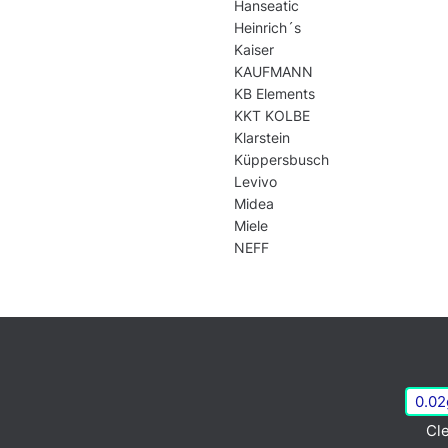
Hanseatic
Heinrich´s
Kaiser
KAUFMANN
KB Elements
KKT KOLBE
Klarstein
Küppersbusch
Levivo
Midea
Miele
NEFF
0.02
Cle