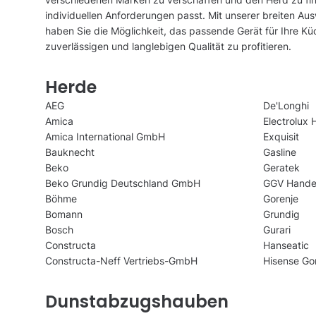
individuellen Anforderungen passt. Mit unserer breiten Au
haben Sie die Möglichkeit, das passende Gerät für Ihre K
zuverlässigen und langlebigen Qualität zu profitieren.
Herde
AEG
De'Longhi
Amica
Electrolux
Amica International GmbH
Exquisit
Bauknecht
Gasline
Beko
Geratek
Beko Grundig Deutschland GmbH
GGV Handel
Böhme
Gorenje
Bomann
Grundig
Bosch
Gurari
Constructa
Hanseatic
Constructa-Neff Vertriebs-GmbH
Hisense G
Dunstabzugshauben