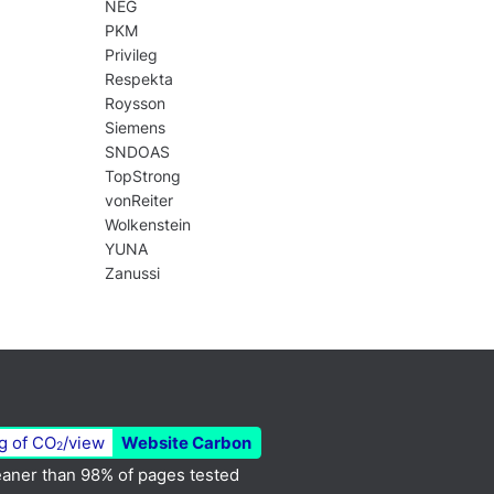
NEG
PKM
Privileg
Respekta
Roysson
Siemens
SNDOAS
TopStrong
vonReiter
Wolkenstein
YUNA
Zanussi
g of CO
/view
Website Carbon
2
aner than 98% of pages tested