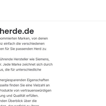
-herde.de
renommierten Marken, von denen
nz einfach die verschiedenen
den für Sie passenden Herd zu
hrende Hersteller wie Siemens,
r. Jede Marke zeichnet sich durch
s, die für unterschiedliche
 energiesparenden Eigenschaften
seite finden Sie eine Vielzahl an
 Produkte von vertrauenswürdigen
ng und Qualität erfüllen.
nden Überblick über die
den, der perfekt zu Ihren