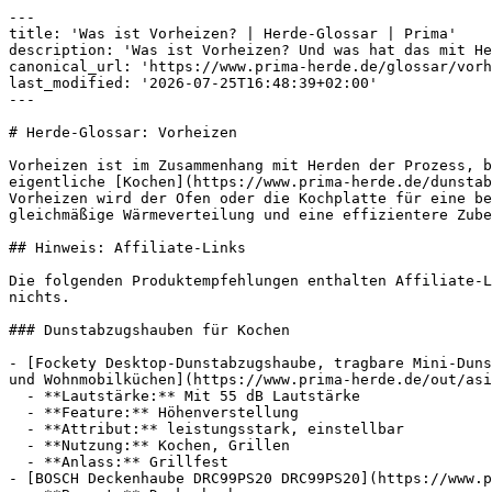
---

title: 'Was ist Vorheizen? | Herde-Glossar | Prima'

description: 'Was ist Vorheizen? Und was hat das mit He
canonical_url: 'https://www.prima-herde.de/glossar/vorh
last_modified: '2026-07-25T16:48:39+02:00'

---

# Herde-Glossar: Vorheizen

Vorheizen ist im Zusammenhang mit Herden der Prozess, b
eigentliche [Kochen](https://www.prima-herde.de/dunstab
Vorheizen wird der Ofen oder die Kochplatte für eine be
gleichmäßige Wärmeverteilung und eine effizientere Zube
## Hinweis: Affiliate-Links

Die folgenden Produktempfehlungen enthalten Affiliate-L
nichts.

### Dunstabzugshauben für Kochen

- [Fockety Desktop-Dunstabzugshaube, tragbare Mini-Duns
und Wohnmobilküchen](https://www.prima-herde.de/out/asi
  - **Lautstärke:** Mit 55 dB Lautstärke

  - **Feature:** Höhenverstellung

  - **Attribut:** leistungsstark, einstellbar

  - **Nutzung:** Kochen, Grillen

  - **Anlass:** Grillfest

- [BOSCH Deckenhaube DRC99PS20 DRC99PS20](https://www.p