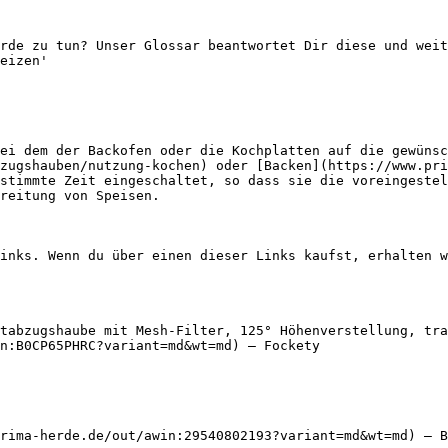
rde zu tun? Unser Glossar beantwortet Dir diese und weit
eizen'

ei dem der Backofen oder die Kochplatten auf die gewünsc
zugshauben/nutzung-kochen) oder [Backen](https://www.pri
stimmte Zeit eingeschaltet, so dass sie die voreingestel
reitung von Speisen.

inks. Wenn du über einen dieser Links kaufst, erhalten w
tabzugshaube mit Mesh-Filter, 125° Höhenverstellung, tra
n:B0CP65PHRC?variant=md&wt=md) — Fockety

rima-herde.de/out/awin:29540802193?variant=md&wt=md) — B