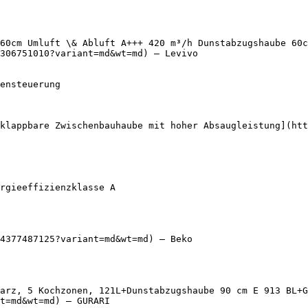
60cm Umluft \& Abluft A+++ 420 m³/h Dunstabzugshaube 60c
306751010?variant=md&wt=md) — Levivo

klappbare Zwischenbauhaube mit hoher Absaugleistung](htt
4377487125?variant=md&wt=md) — Beko

arz, 5 Kochzonen, 121L+Dunstabzugshaube 90 cm E 913 BL+G
t=md&wt=md) — GURARI
