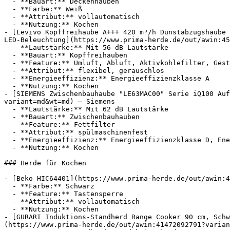
  - **Bauart:** Deckenhauben

  - **Farbe:** Weiß

  - **Attribut:** vollautomatisch

  - **Nutzung:** Kochen

- [Levivo Kopffreihaube A+++ 420 m³/h Dunstabzugshaube 
LED-Beleuchtung](https://www.prima-herde.de/out/awin:45
  - **Lautstärke:** Mit 56 dB Lautstärke

  - **Bauart:** Kopffreihauben

  - **Feature:** Umluft, Abluft, Aktivkohlefilter, Gestensteuerung

  - **Attribut:** flexibel, geräuschlos

  - **Energieeffizienz:** Energieeffizienzklasse A

  - **Nutzung:** Kochen

- [SIEMENS Zwischenbauhaube "LE63MAC00" Serie iQ100 Auf
variant=md&wt=md) — Siemens

  - **Lautstärke:** Mit 62 dB Lautstärke

  - **Bauart:** Zwischenbauhauben

  - **Feature:** Fettfilter

  - **Attribut:** spülmaschinenfest

  - **Energieeffizienz:** Energieeffizienzklasse D, Energieeffizienzklasse A

  - **Nutzung:** Kochen

### Herde für Kochen

- [Beko HIC64401](https://www.prima-herde.de/out/awin:4
  - **Farbe:** Schwarz

  - **Feature:** Tastensperre

  - **Attribut:** vollautomatisch

  - **Nutzung:** Kochen

- [GURARI Induktions-Standherd Range Cooker 90 cm, Schw
(https://www.prima-herde.de/out/awin:41472092791?varian