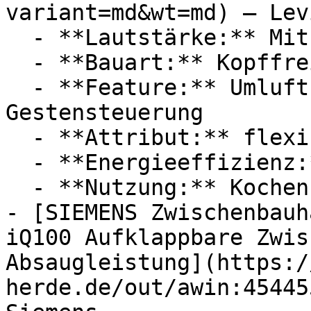
variant=md&wt=md) — Levi
  - **Lautstärke:** Mit 56 dB Lautstärke

  - **Bauart:** Kopffreihauben

  - **Feature:** Umluft, Abluft, Aktivkohlefilter, 
Gestensteuerung

  - **Attribut:** flexibel, geräuschlos

  - **Energieeffizienz:** Energieeffizienzklasse A

  - **Nutzung:** Kochen

- [SIEMENS Zwischenbauh
iQ100 Aufklappbare Zwis
Absaugleistung](https:/
herde.de/out/awin:45445