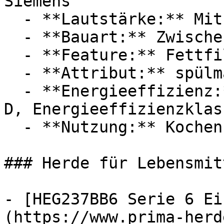
Siemens

  - **Lautstärke:** Mit 62 dB Lautstärke

  - **Bauart:** Zwischenbauhauben

  - **Feature:** Fettfilter

  - **Attribut:** spülmaschinenfest

  - **Energieeffizienz:** Energieeffizienzklasse 
D, Energieeffizienzklass
  - **Nutzung:** Kochen

### Herde für Lebensmitt
- [HEG237BB6 Serie 6 Ei
(https://www.prima-herd