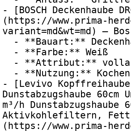
- [BOSCH Deckenhaube DR
(https://www.prima-herd
variant=md&wt=md) — Bosc
  - **Bauart:** Deckenhauben

  - **Farbe:** Weiß

  - **Attribut:** vollautomatisch

  - **Nutzung:** Kochen

- [Levivo Kopffreihaube
Dunstabzugshaube 60cm U
m³/h Dunstabzugshaube 6
Aktivkohlefiltern, Fett
(https://www.prima-herd