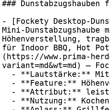
### Dunstabzugshauben f
- [Fockety Desktop-Duns
Mini-Dunstabzugshaube m
Höhenverstellung, tragb
für Indoor BBQ, Hot Pot
(https://www.prima-herd
variant=md&wt=md) — Fock
  - **Lautstärke:** Mit 55 dB Lautstärke

  - **Feature:** Höhenverstellung

  - **Attribut:** leistungsstark, einstellbar

  - **Nutzung:** Kochen, Grillen

  - **Anlass:** Grillfest
