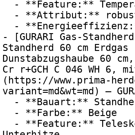
  - **Feature:** Temperatureinstellung, Drehregler

  - **Attribut:** robust

  - **Energieeffizienz:** Energieeffizienzklasse A

- [GURARI Gas-Standherd
Standherd 60 cm Erdgas 
Dunstabzugshaube 60 cm,
Cr r+GCH C 046 WH 6, mi
(https://www.prima-herd
variant=md&wt=md) — GURA
  - **Bauart:** Standherde, Gasherde, Elektroherde

  - **Farbe:** Beige

  - **Feature:** Teleskopauszug, Heißluft, Umluft, 
Unterhitze
