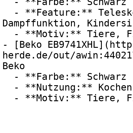
  - **Farbe:** Schwarz

  - **Feature:** Teleskopauszug, Induktion, 
Dampffunktion, Kindersi
  - **Motiv:** Tiere, Fische

- [Beko EB9741XHL](http
herde.de/out/awin:44021
Beko

  - **Farbe:** Schwarz

  - **Nutzung:** Kochen, Erhitzen, Braten
