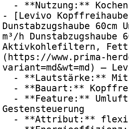
  - **Nutzung:** Kochen

- [Levivo Kopffreihaube
Dunstabzugshaube 60cm U
m³/h Dunstabzugshaube 6
Aktivkohlefiltern, Fett
(https://www.prima-herd
variant=md&wt=md) — Levi
  - **Lautstärke:** Mit 56 dB Lautstärke

  - **Bauart:** Kopffreihauben

  - **Feature:** Umluft, Abluft, Aktivkohlefilter, 
Gestensteuerung

  - **Attribut:** flexibel, geräuschlos
