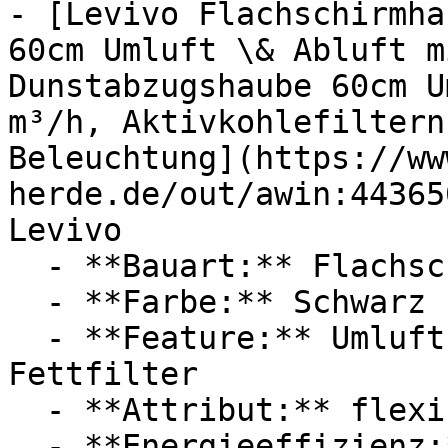
- [Levivo Flachschirmha
60cm Umluft \& Abluft m
Dunstabzugshaube 60cm U
m³/h, Aktivkohlefiltern
Beleuchtung](https://ww
herde.de/out/awin:44365
Levivo

  - **Bauart:** Flachschirmhauben

  - **Farbe:** Schwarz

  - **Feature:** Umluft, Abluft, Aktivkohlefilter, 
Fettfilter

  - **Attribut:** flexibel

  - **Energieeffizienz:** Energieeffizienzklasse A
