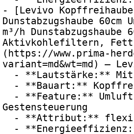
- [Levivo Kopffreihaube
Dunstabzugshaube 60cm U
m³/h Dunstabzugshaube 6
Aktivkohlefiltern, Fett
(https://www.prima-herd
variant=md&wt=md) — Levi
  - **Lautstärke:** Mit 56 dB Lautstärke

  - **Bauart:** Kopffreihauben

  - **Feature:** Umluft, Abluft, Aktivkohlefilter, 
Gestensteuerung

  - **Attribut:** flexibel, geräuschlos

  - **Energieeffizienz:** Energieeffizienzklasse A
