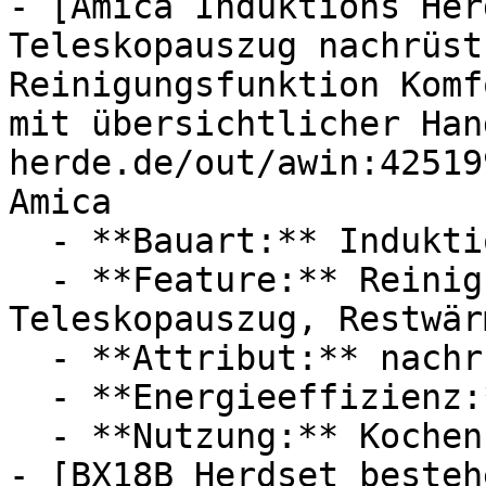
- [Amica Induktions Her
Teleskopauszug nachrüst
Reinigungsfunktion Komf
mit übersichtlicher Han
herde.de/out/awin:42519
Amica

  - **Bauart:** Induktionsherde

  - **Feature:** Reinigungsfunktion, 
Teleskopauszug, Restwär
  - **Attribut:** nachrüstbar, elektrisch

  - **Energieeffizienz:** Energieeffizienzklasse A

  - **Nutzung:** Kochen, Backen

- [BX18B Herdset besteh