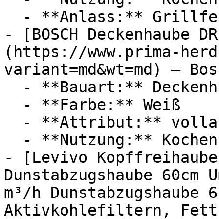
  - **Anlass:** Grillfest

- [BOSCH Deckenhaube DR
(https://www.prima-herd
variant=md&wt=md) — Bosc
  - **Bauart:** Deckenhauben

  - **Farbe:** Weiß

  - **Attribut:** vollautomatisch

  - **Nutzung:** Kochen

- [Levivo Kopffreihaube
Dunstabzugshaube 60cm U
m³/h Dunstabzugshaube 6
Aktivkohlefiltern, Fett