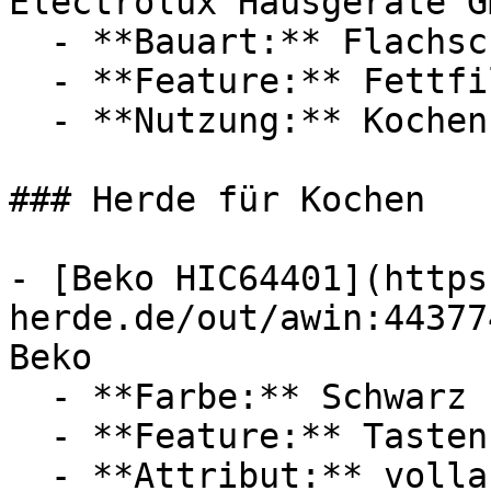
Electrolux Hausgeräte Gm
  - **Bauart:** Flachschirmhauben

  - **Feature:** Fettfilter

  - **Nutzung:** Kochen

### Herde für Kochen

- [Beko HIC64401](https
herde.de/out/awin:44377
Beko

  - **Farbe:** Schwarz

  - **Feature:** Tastensperre

  - **Attribut:** vollautomatisch
