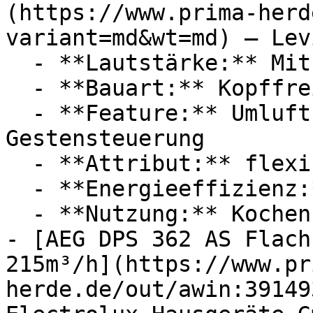
(https://www.prima-herd
variant=md&wt=md) — Levi
  - **Lautstärke:** Mit 56 dB Lautstärke

  - **Bauart:** Kopffreihauben

  - **Feature:** Umluft, Abluft, Aktivkohlefilter, 
Gestensteuerung

  - **Attribut:** flexibel, geräuschlos

  - **Energieeffizienz:** Energieeffizienzklasse A

  - **Nutzung:** Kochen

- [AEG DPS 362 AS Flach
215m³/h](https://www.pr
herde.de/out/awin:39149