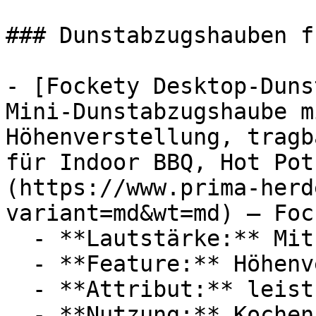
### Dunstabzugshauben f
- [Fockety Desktop-Duns
Mini-Dunstabzugshaube m
Höhenverstellung, tragb
für Indoor BBQ, Hot Pot
(https://www.prima-herd
variant=md&wt=md) — Fock
  - **Lautstärke:** Mit 55 dB Lautstärke

  - **Feature:** Höhenverstellung

  - **Attribut:** leistungsstark, einstellbar

  - **Nutzung:** Kochen, Grillen
