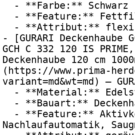
  - **Farbe:** Schwarz

  - **Feature:** Fettfilter, Umluft, Abluft

  - **Attribut:** flexibel

- [GURARI Deckenhaube G
GCH C 332 120 IS PRIME,
Deckenhaube 120 cm 1000
(https://www.prima-herd
variant=md&wt=md) — GURA
  - **Material:** Edelstahl

  - **Bauart:** Deckenhauben

  - **Feature:** Aktivkohlefilter, 
Nachlaufautomatik, Saug