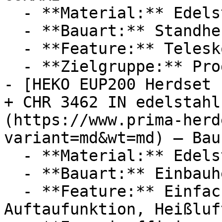
  - **Material:** Edelstahl

  - **Bauart:** Standherde

  - **Feature:** Teleskopauszug, Unterhitze

  - **Zielgruppe:** Programmierer

- [HEKO EUP200 Herdset 
+ CHR 3462 IN edelstahl
(https://www.prima-herd
variant=md&wt=md) — Bau
  - **Material:** Edelstahl

  - **Bauart:** Einbauherde

  - **Feature:** Einfacher Bedienung, 
Auftaufunktion, Heißluf