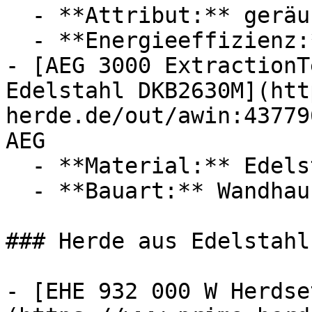
  - **Attribut:** geräuschlos, spülmaschinenfest

  - **Energieeffizienz:** Energieeffizienzklasse A

- [AEG 3000 ExtractionT
Edelstahl DKB2630M](htt
herde.de/out/awin:43779
AEG

  - **Material:** Edelstahl

  - **Bauart:** Wandhauben

### Herde aus Edelstahl

- [EHE 932 000 W Herdse