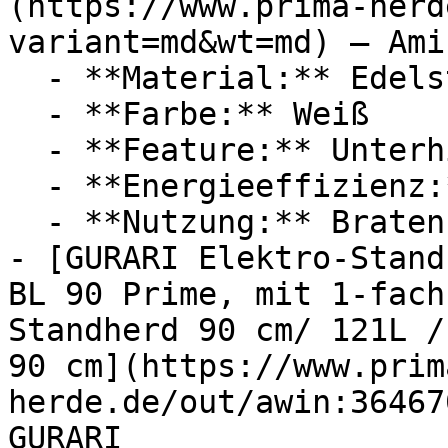
(https://www.prima-herd
variant=md&wt=md) — Amic
  - **Material:** Edelstahl

  - **Farbe:** Weiß

  - **Feature:** Unterhitze, Oberhitze

  - **Energieeffizienz:** Energieeffizienzklasse A

  - **Nutzung:** Braten

- [GURARI Elektro-Stand
BL 90 Prime, mit 1-fach
Standherd 90 cm/ 121L /
90 cm](https://www.prim
herde.de/out/awin:36467
GURARI
