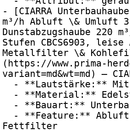
  - **Attribut:** geräuschlos, extern

- [CIARRA Unterbauhaube
m³/h Abluft \& Umluft 3
Dunstabzugshaube 220 m³
Stufen CBCS6903, leise 
Metallfilter \& Kohlefi
(https://www.prima-herd
variant=md&wt=md) — CIAR
  - **Lautstärke:** Mit 62 dB Lautstärke

  - **Material:** Edelstahl

  - **Bauart:** Unterbauhauben

  - **Feature:** Abluft, Umluft, Aktivkohlefilter, 
Fettfilter
