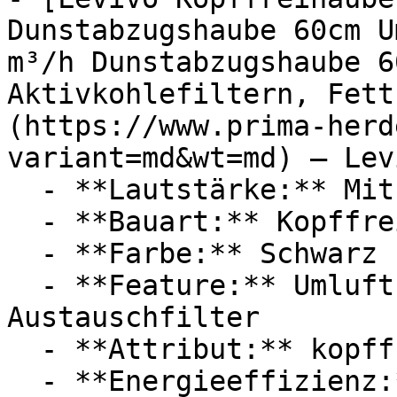
Dunstabzugshaube 60cm U
m³/h Dunstabzugshaube 6
Aktivkohlefiltern, Fett
(https://www.prima-herd
variant=md&wt=md) — Levi
  - **Lautstärke:** Mit 56 dB Lautstärke

  - **Bauart:** Kopffreihauben

  - **Farbe:** Schwarz

  - **Feature:** Umluft, Abluft, Aktivkohlefilter, 
Austauschfilter

  - **Attribut:** kopffrei, flexibel, geräuschlos

  - **Energieeffizienz:** Energieeffizienzklasse A
