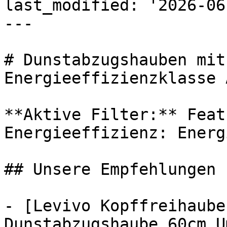
last_modified: '2026-06
---

# Dunstabzugshauben mit
Energieeffizienzklasse A
**Aktive Filter:** Feat
Energieeffizienz: Energ
## Unsere Empfehlungen

- [Levivo Kopffreihaube
Dunstabzugshaube 60cm U