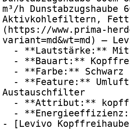
m³/h Dunstabzugshaube 6
Aktivkohlefiltern, Fett
(https://www.prima-herd
variant=md&wt=md) — Levi
  - **Lautstärke:** Mit 56 dB Lautstärke

  - **Bauart:** Kopffreihauben

  - **Farbe:** Schwarz

  - **Feature:** Umluft, Abluft, Aktivkohlefilter, 
Austauschfilter

  - **Attribut:** kopffrei, flexibel, geräuschlos

  - **Energieeffizienz:** Energieeffizienzklasse A

- [Levivo Kopffreihaube