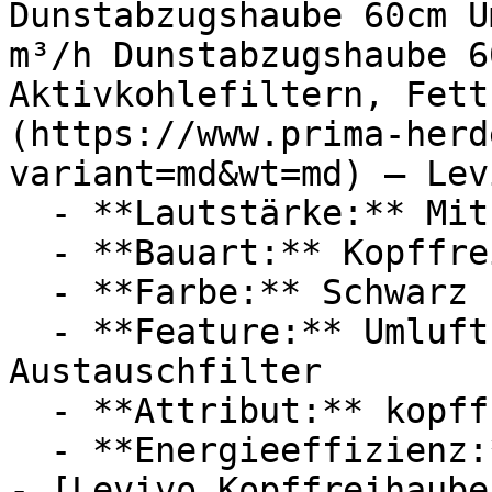
Dunstabzugshaube 60cm U
m³/h Dunstabzugshaube 6
Aktivkohlefiltern, Fett
(https://www.prima-herd
variant=md&wt=md) — Levi
  - **Lautstärke:** Mit 56 dB Lautstärke

  - **Bauart:** Kopffreihauben

  - **Farbe:** Schwarz

  - **Feature:** Umluft, Abluft, Aktivkohlefilter, 
Austauschfilter

  - **Attribut:** kopffrei, flexibel, geräuschlos

  - **Energieeffizienz:** Energieeffizienzklasse A

- [Levivo Kopffreihaube